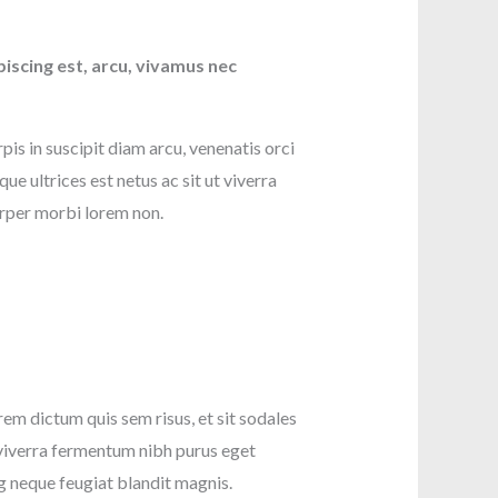
iscing est, arcu, vivamus nec
pis in suscipit diam arcu, venenatis orci
que ultrices est netus ac sit ut viverra
orper morbi lorem non.
rem dictum quis sem risus, et sit sodales
t viverra fermentum nibh purus eget
ng neque feugiat blandit magnis.