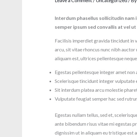
Leave a Comment
/
Uncategorized
/ By
Interdum phasellus sollicitudin nam 
semper ipsum sed convallis at vel ut 
Facilisis imperdiet gravida tincidunt in 
arcu, sit vitae rhoncus nunc nibh auctor u
aliquam est, ultrices pellentesque neq
Egestas pellentesque integer amet non 
Scelerisque tincidunt integer vulputate
Sit interdum platea arcu molestie phar
Vulputate feugiat semper hac sed rutr
Egestas nullam tellus, sed et, scelerisqu
ante bibendum risus vitae mi egestas pro
dignissim ut in aliquam eu tristique est