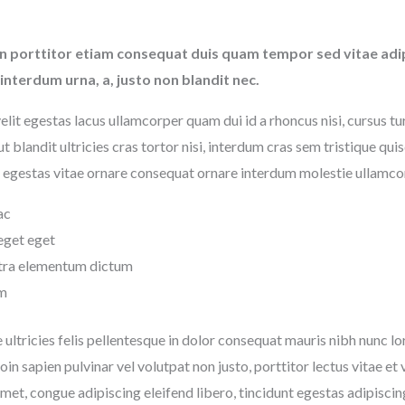
in porttitor etiam consequat duis quam tempor sed vitae adip
interdum urna, a, justo non blandit nec.
velit egestas lacus ullamcorper quam dui id a rhoncus nisi, cursus tur
t blandit ultricies cras tortor nisi, interdum cras sem tristique quis
ue egestas vitae ornare consequat ornare interdum molestie ullamc
ac
 eget eget
etra elementum dictum
um
e ultricies felis pellentesque in dolor consequat mauris nibh nunc lo
in sapien pulvinar vel volutpat non justo, porttitor lectus vitae e
 amet, congue adipiscing eleifend libero, tincidunt egestas adipisci